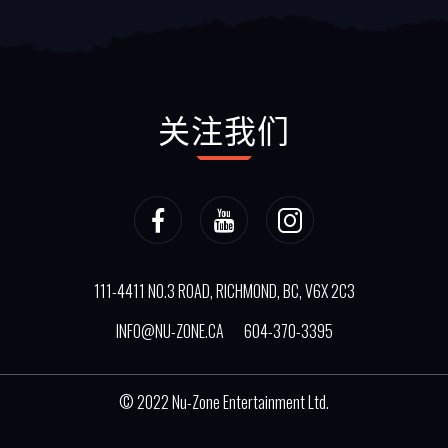
关注我们
111-4411 NO.3 ROAD, RICHMOND, BC, V6X 2C3
INFO@NU-ZONE.CA
604-370-3395
© 2022
Nu-Zone Entertainment Ltd.